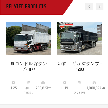
RELATED PRODUCTS
UD コンドル 深ダン
いすゞ ギガ 深ダンプ -
プ-11177
11283
H-25
QDG-
765,815km
H-19
PJ-
1,000,374km
PW39L
CYZ52V6