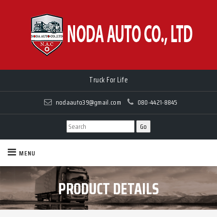
Truck For Life
nodaauto39@gmail.com
080-4421-8845
MENU
PRODUCT DETAILS