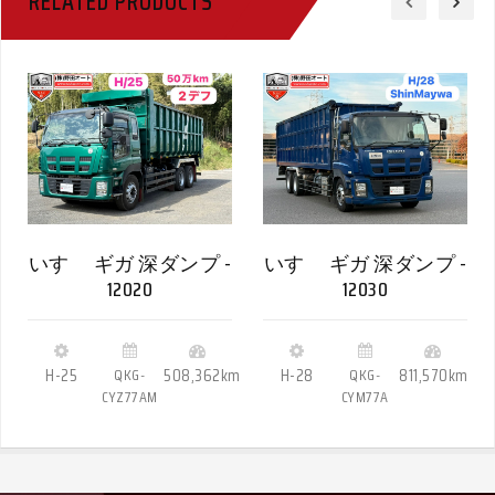
RELATED PRODUCTS
いすゞ ギガ 深ダンプ -
いすゞ ギガ 深ダンプ -
12020
12030
H-25
QKG-
508,362km
H-28
QKG-
811,570km
CYZ77AM
CYM77A