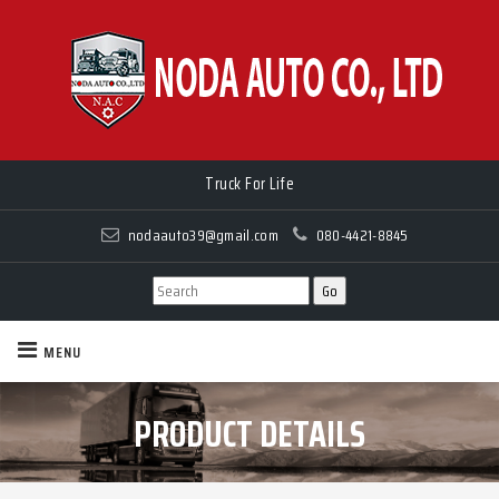
Truck For Life
Truck For Life
nodaauto39@gmail.com
080-4421-8845
MENU
PRODUCT DETAILS