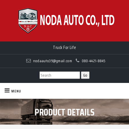
Truck For Life
nodaauto39@gmail.com
080-4421-8845
MENU
PRODUCT DETAILS