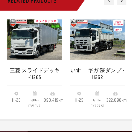
RELATED PRODUCTS
三菱 スライドデッキ
いすゞ ギガ 深ダンプ -
-11265
11262
H-25
QKG-
890,419km
H-25
QKG-
322,098km
FV50VZ
CXZ77AT