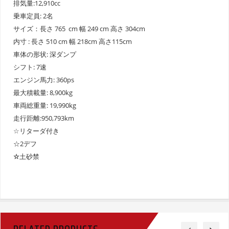
排気量:12,910cc
乗車定員: 2名
サイズ：長さ 765 cm 幅 249 cm 高さ 304cm
内寸 : 長さ 510 cm 幅 218cm 高さ115cm
車体の形状: 深ダンプ
シフト: 7速
エンジン馬力: 360ps
最大積載量: 8,900kg
車両総重量: 19,990kg
走行距離:950,793km
☆リターダ付き
☆2デフ
☆
土砂禁