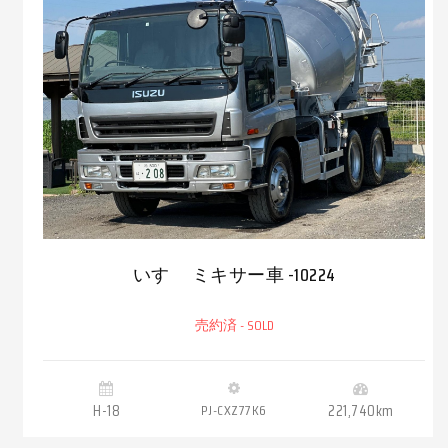
いすゞ ミキサー車 -10224
売約済 - SOLD
H-18
PJ-CXZ77K6
221,740km