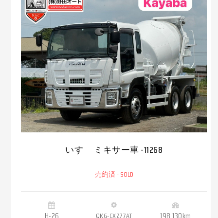
いすゞ ミキサー車 -11268
売約済 - SOLD
H-26
QKG-CXZ77AT
198,130km