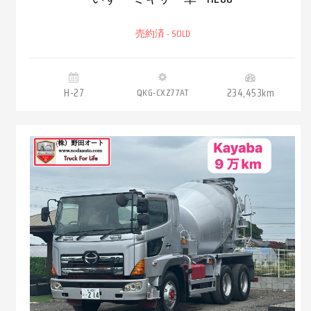
売約済 - SOLD
H-27
QKG-CXZ77AT
234,453km