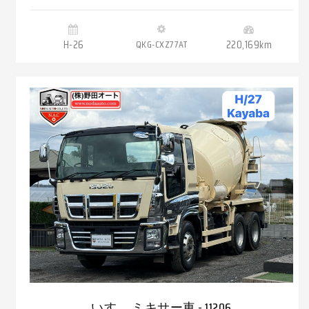
H-26
QKG-CXZ77AT
220,169km
いすゞ ミキサー車 - 11206