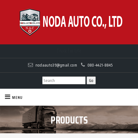
Truck For Life
nodaauto39@gmail.com
080-4421-8845
MENU
PRODUCTS