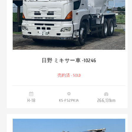
日野 ミキサー車 -10246
売約済 - SOLD
H-18
KS-FS2PKJA
266,131km