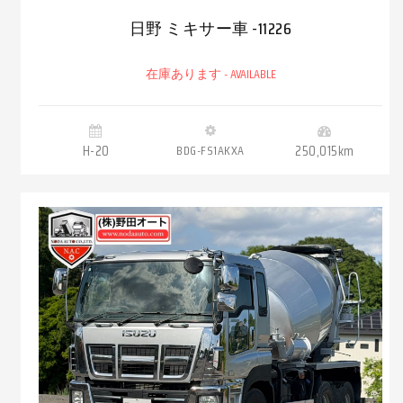
日野 ミキサー車 -11226
在庫あります - AVAILABLE
H-20
BDG-FS1AKXA
250,015km