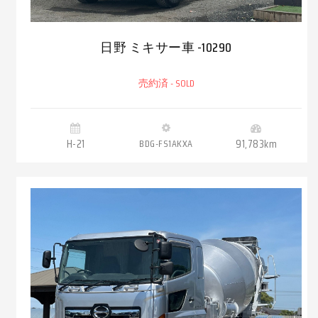
日野 ミキサー車 -10290
売約済 - SOLD
H-21
BDG-FS1AKXA
91,783km