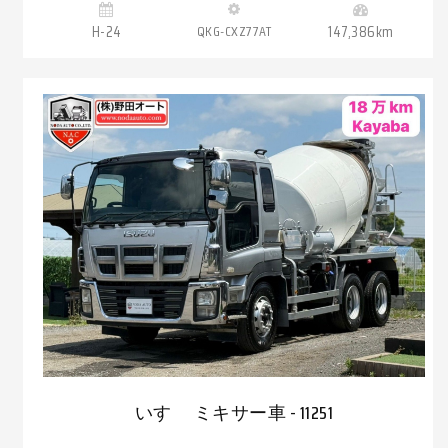
H-24
QKG-CXZ77AT
147,386km
いすゞ ミキサー車 - 11251