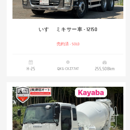
いすゞ ミキサー車 - 12150
売約済 - SOLD
H-25
QKG-CXZ77AT
255,508km