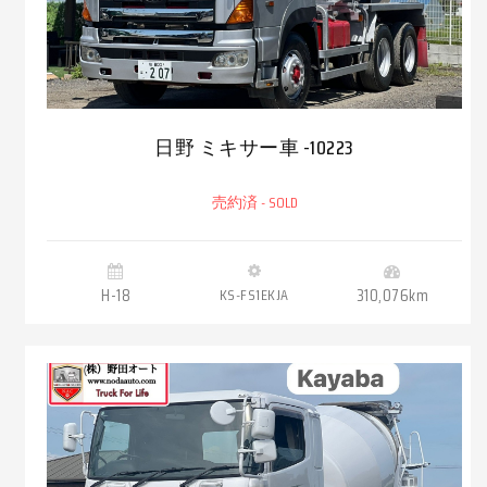
日野 ミキサー車 -10223
売約済 - SOLD
H-18
KS-FS1EKJA
310,076km