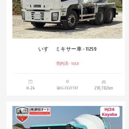
いすゞ ミキサー車 - 11259
売約済 - SOLD
H-24
QKG-CXZ77AT
218,782km