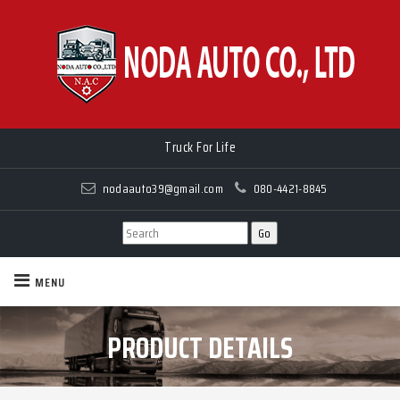
Truck For Life
Truck For Life
nodaauto39@gmail.com
080-4421-8845
MENU
PRODUCT DETAILS