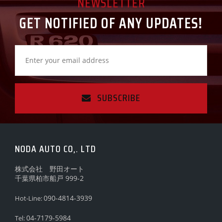
NEWSLETTER
GET NOTIFIED OF ANY UPDATES!
SUBSCRIBE
NODA AUTO CO,. LTD
株式会社 野田オート
千葉県柏市船戸 999-2
090-4814-3939
Hot-Line:
04-7179-5984
Tel: