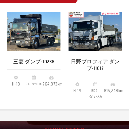
三菱 ダンプ-10238
日野プロフィア ダン
プ-11017
H-18
PJ-FV50JX
764,873km
H-19
BDG-
816,248km
FS1EKXA