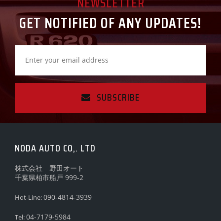
NEWSLETTER
GET NOTIFIED OF ANY UPDATES!
SUBSCRIBE
NODA AUTO CO,. LTD
株式会社 野田オート
千葉県柏市船戸 999-2
090-4814-3939
Hot-Line:
04-7179-5984
Tel: