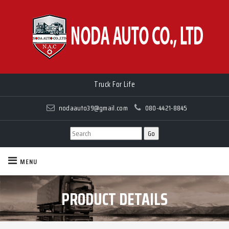
Truck For Life
nodaauto39@gmail.com
080-4421-8845
MENU
PRODUCT DETAILS