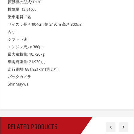
原動機の型式: E13C
排気量: 12,910cc
乗車定員: 2名
サイズ：長さ 904cm 幅 249cm 高さ 300cm
内寸 :
シフト: 7速
エンジン馬力: 380ps
最大積載量: 10,720kg
車両総重量: 21,930kg
走行距離: 881,921km [実走行]
バックカメラ
ShinMaywa
RELATED PRODUCTS