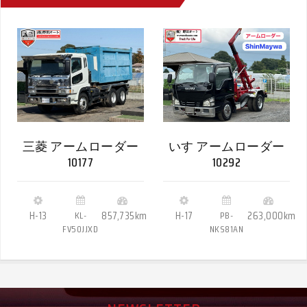
三菱 アームローダー
いす アームローダー
10177
10292
H-13
KL-
857,735km
H-17
PB-
263,000km
FV50JJXD
NKS81AN